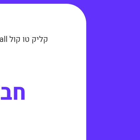
קליק טו קול click2call
חבר