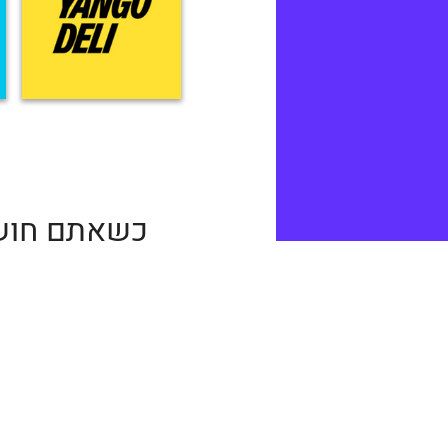
כשאתם חושק
אחר) אין 
המסעדה. כל 
כמובן שג