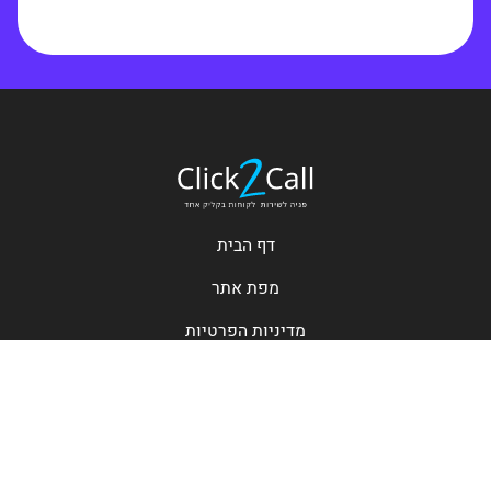
דף הבית
מפת אתר
מדיניות הפרטיות
צור קשר
© click2call - כל הזכויות שמורות
יצירת קשר ושירות לקוחות של גופים, חברות ותאגידים
מובילים בישראל בלחיצת כפתור