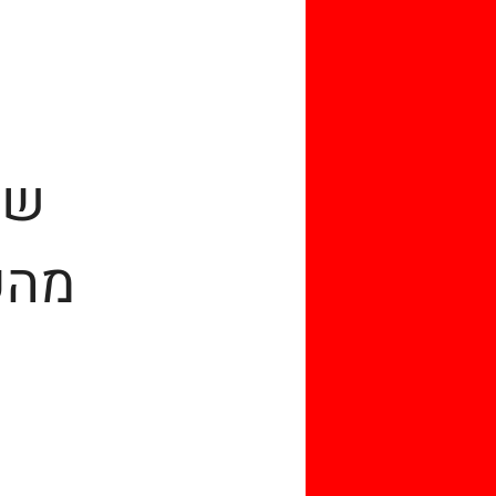
שי
מהפ
ו