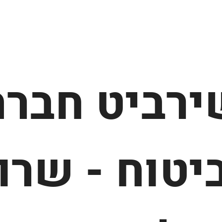
ירביט חברה
יטוח - שרו