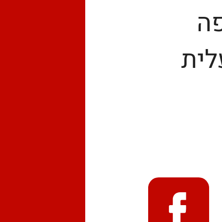
פה
לית