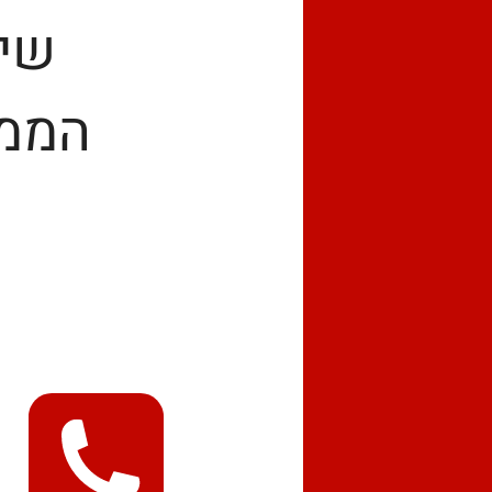
שיר
הממת