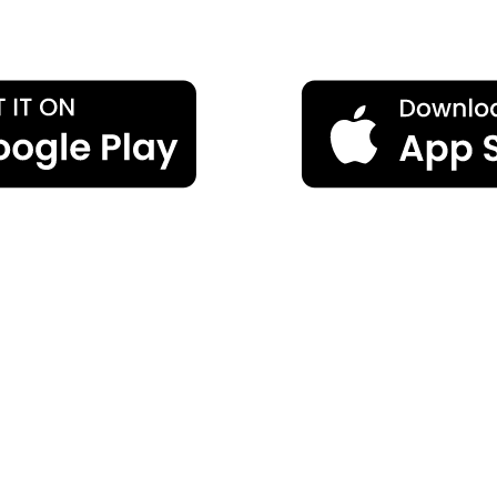
Powered with ♥️ by Click2Call