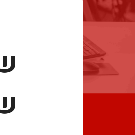
שי
שט