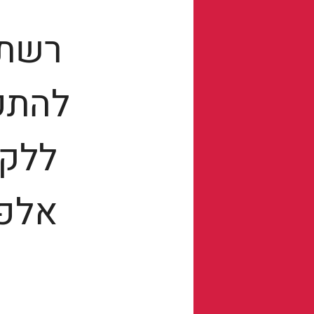
רשת 
ללקו
אלפו