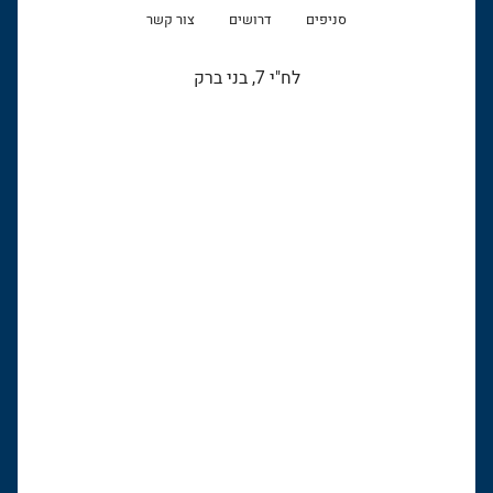
סניפים
דרושים
צור קשר
לח"י 7, בני ברק