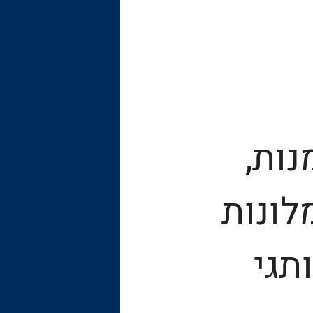
נות,
לונות
תגי