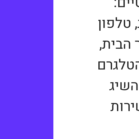
ים:
 טלפון
 הבית,
הטלגרם
השיג
ירות