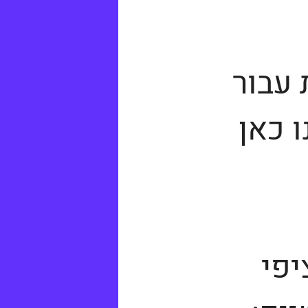
 עבור
 כאן
יפי