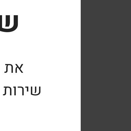
שי
את כ
שירות 