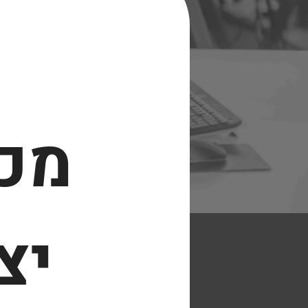
מכש
יצ