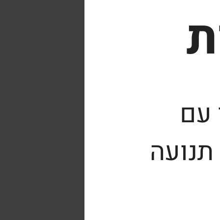
ת
 עם
תנועה