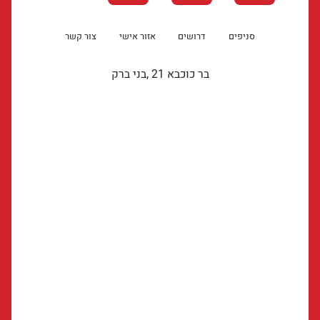
סניפים
דרושים
אזור אישי
צור קשר
בר כוכבא 21 ,בני ברק